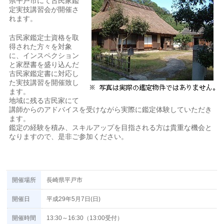
県平戸市にて古民家鑑
定実技講習会が開催さ
れます。
古民家鑑定士資格を取
得された方々を対象
に、インスペクション
と家歴書を盛り込んだ
古民家鑑定書に対応し
た実技講習を開催致し
ます。
地域に残る古民家にて
講師からのアドバイスを受けながら実際に鑑定体験していただき
ます。
鑑定の経験を積み、スキルアップを目指される方は貴重な機会と
なりますので、是非ご参加ください。
開催場所
長崎県平戸市
開催日
平成29年5月7日(日)
開催時間
13:30～16:30（13:00受付）