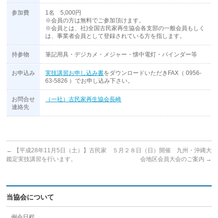
参加費
1名 5,000円
※会員の方は無料でご参加頂けます。
※会員とは、社)全国古民家再生協会各支部の一般会員もしく
は、事業者会員として登録されている方を指します。
持参物
筆記用具・デジカメ・メジャー・懐中電灯・バインダー等
お申込み
実技講習お申し込み書
をダウンロードいただきFAX（ 0956-
63-5826 ）でお申し込み下さい。
お問合せ
（一社）古民家再生協会長崎
連絡先
←
【平成28年11月5日（土）】古民家
５月２８日（日）開催 九州・沖縄大
鑑定実技講習を行います。
会地区会員大会のご案内
→
当協会について
例会日程