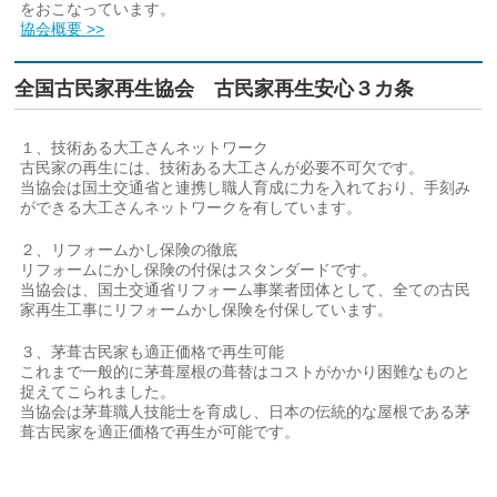
をおこなっています。
協会概要 >>
全国古民家再生協会 古民家再生安心３カ条
１、技術ある大工さんネットワーク
古民家の再生には、技術ある大工さんが必要不可欠です。
当協会は国土交通省と連携し職人育成に力を入れており、手刻み
ができる大工さんネットワークを有しています。
２、リフォームかし保険の徹底
リフォームにかし保険の付保はスタンダードです。
当協会は、国土交通省リフォーム事業者団体として、全ての古民
家再生工事にリフォームかし保険を付保しています。
３、茅葺古民家も適正価格で再生可能
これまで一般的に茅葺屋根の葺替はコストがかかり困難なものと
捉えてこられました。
当協会は茅葺職人技能士を育成し、日本の伝統的な屋根である茅
葺古民家を適正価格で再生が可能です。